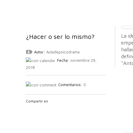
¿Hacer o ser lo mismo?
La i
empe
halla
Autor:
Auladepsicodrama
defin
Fecha:
noviembre 29,
“Anto
2018
Comentarios:
0
Compartir en