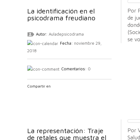
La identificación en el
Por P
psicodrama freudiano
de ju
dond
(Soci
Autor:
Auladepsicodrama
se vo
Fecha:
noviembre 29,
2018
Comentarios:
0
Compartir en
La representación: Traje
Por V
de retales que muestra el
Salu