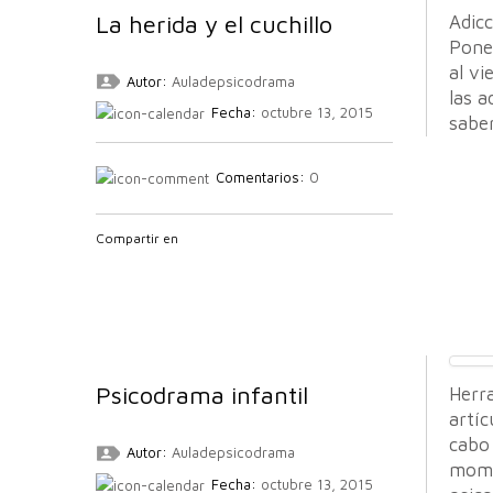
La herida y el cuchillo
Adic
Poner
al vi
Autor:
Auladepsicodrama
las 
Fecha:
octubre 13, 2015
sabe
Comentarios:
0
Compartir en
Psicodrama infantil
Herr
artíc
cabo 
Autor:
Auladepsicodrama
mome
Fecha:
octubre 13, 2015