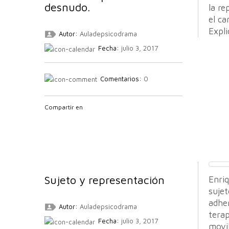
desnudo.
la re
el ca
Expl
Autor:
Auladepsicodrama
Fecha:
julio 3, 2017
Comentarios:
0
Compartir en
Sujeto y representación
Enriq
sujet
adher
Autor:
Auladepsicodrama
terap
Fecha:
julio 3, 2017
movil