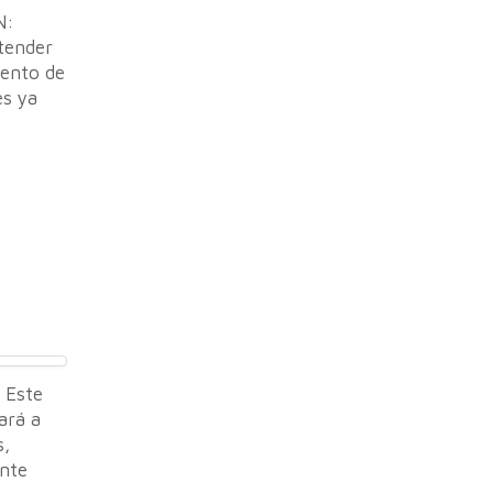
N:
atender
iento de
es ya
 Este
ará a
s,
nte