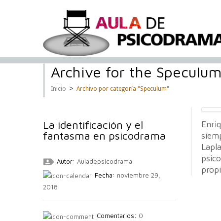
Archive for the Speculu
>
Inicio
Archivo por categoría "Speculum"
La identificación y el
Enri
fantasma en psicodrama
siem
Lapl
psic
Autor:
Auladepsicodrama
prop
Fecha:
noviembre 29,
2018
Comentarios:
0