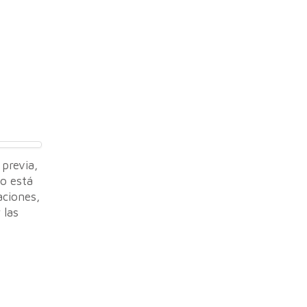
 previa,
Lo está
aciones,
 las