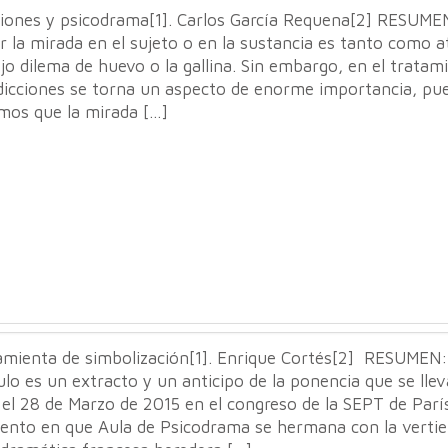
ciones y psicodrama[1]. Carlos García Requena[2] RESUME
 la mirada en el sujeto o en la sustancia es tanto como 
ejo dilema de huevo o la gallina. Sin embargo, en el tratam
adicciones se torna un aspecto de enorme importancia, pu
mos que la mirada […]
amienta de simbolización[1]. Enrique Cortés[2] RESUMEN:
ulo es un extracto y un anticipo de la ponencia que se llev
el 28 de Marzo de 2015 en el congreso de la SEPT de Parí
nto en que Aula de Psicodrama se hermana con la vertie