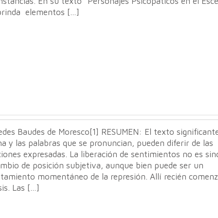
nstancias. En su texto “Personajes Psicopáticos en el Esce
brinda elementos […]
edes Baudes de Moresco[1] RESUMEN: El texto significante
a y las palabras que se pronuncian, pueden diferir de las
iones expresadas. La liberación de sentimientos no es si
ambio de posición subjetiva, aunque bien puede ser un
ntamiento momentáneo de la represión. Allí recién comenz
sis. Las […]