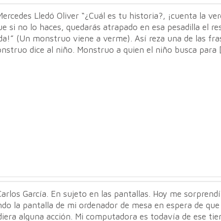
ercedes Lledó Oliver “¿Cuál es tu historia?, ¡cuenta la ver
e si no lo haces, quedarás atrapado en esa pesadilla el re
da!” (Un monstruo viene a verme). Así reza una de las fra
nstruo dice al niño. Monstruo a quien el niño busca para 
arlos García. En sujeto en las pantallas. Hoy me sorprendí
ndo la pantalla de mi ordenador de mesa en espera de que
diera alguna acción. Mi computadora es todavía de ese ti