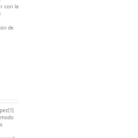
r con la
e
ión de
pez[1]
u modo
s