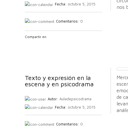
circu
Fecha:
octubre 5, 2015
nos 
Comentarios:
0
Compartir en
Texto y expresión en la
Merc
escena y en psicodrama
escen
emoc
de c
Autor:
Auladepsicodrama
leva
Fecha:
octubre 5, 2015
análi
Comentarios:
0