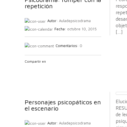
repetición
respo
repet
desar
Autor:
Auladepsicodrama
objet
Fecha:
octubre 10, 2015
[…]
Comentarios:
0
Compartir en
Personajes psicopáticos en
Eluci
el escenario
RESU
de l
psíq
Autor:
Auladepsicodrama