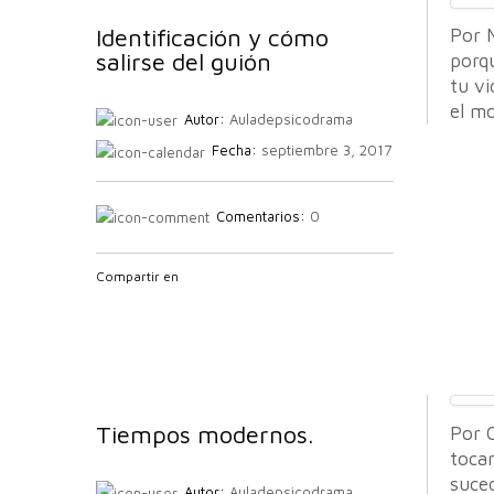
Identificación y cómo
Por M
salirse del guión
porqu
tu vi
el mo
Autor:
Auladepsicodrama
Fecha:
septiembre 3, 2017
Comentarios:
0
Compartir en
Tiempos modernos.
Por C
toca
suce
Autor:
Auladepsicodrama