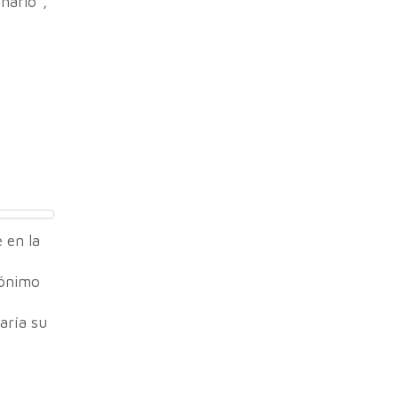
nario”,
 en la
nónimo
aría su