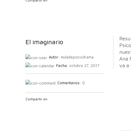
Compartir en
Resu
El imaginario
Psico
nuest
Autor:
Auladepsicodrama
Ana 
va a 
Fecha:
octubre 27, 2017
Comentarios:
0
Compartir en