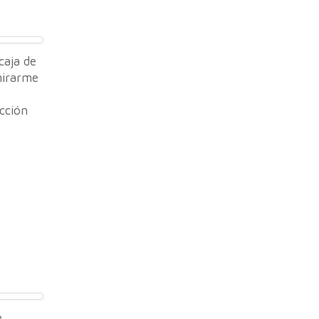
caja de
 mirarme
ucción
é