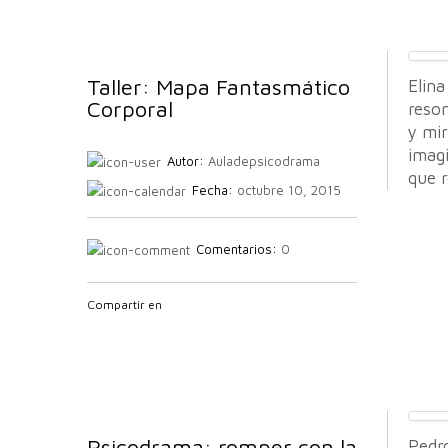
Taller: Mapa Fantasmático
Elin
Corporal
reson
y mi
imagi
Autor:
Auladepsicodrama
que r
Fecha:
octubre 10, 2015
Comentarios:
0
Compartir en
Psicodrama: romper con la
Pedr