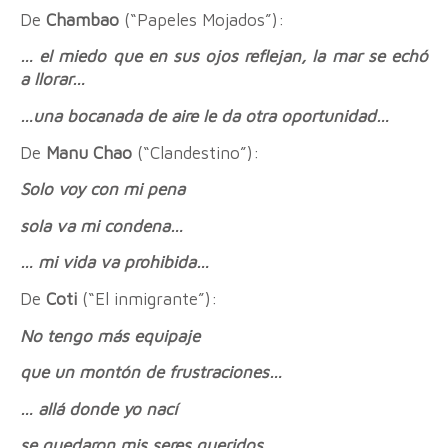
De
Chambao
(“Papeles Mojados”):
… el miedo que en sus ojos reflejan, la mar se echó
a llorar…
…una bocanada de aire le da otra oportunidad…
De
Manu Chao
(“Clandestino”):
Solo voy con mi pena
sola va mi condena…
… mi vida va prohibida…
De
Coti
(“El inmigrante”):
No tengo más equipaje
que un montón de frustraciones…
… allá donde yo nací
se quedaron mis seres queridos…