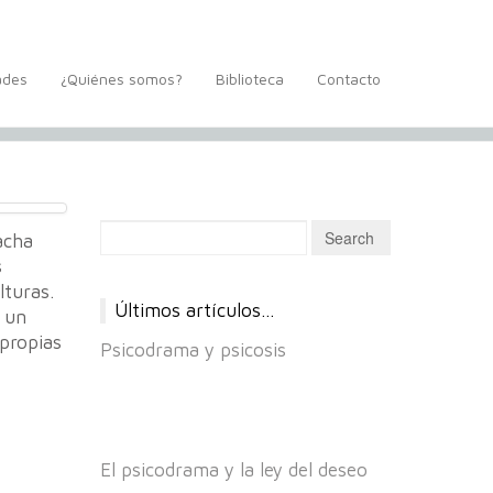
ades
¿Quiénes somos?
Biblioteca
Contacto
acha
s
lturas.
Últimos artículos…
e un
 propias
Psicodrama y psicosis
El psicodrama y la ley del deseo