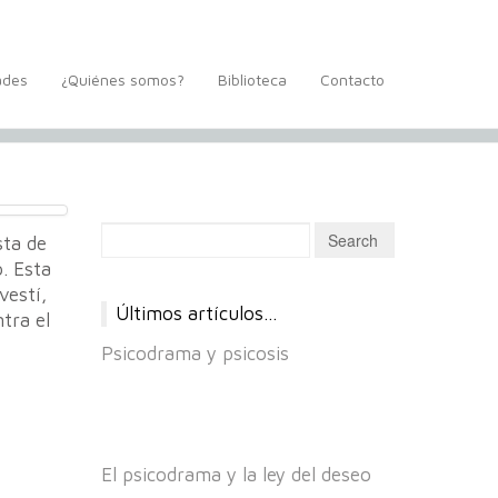
ades
¿Quiénes somos?
Biblioteca
Contacto
sta de
. Esta
vestí,
Últimos artículos…
tra el
Psicodrama y psicosis
El psicodrama y la ley del deseo