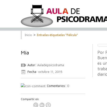
>
Inicio
Entradas etiquetadas "Película"
Mía
Por P
Bueno
es un
Autor:
Auladepsicodrama
trab
Fecha:
octubre 11, 2015
diari
Comentarios:
0
Compartir en