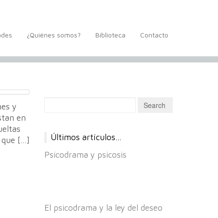
ades
¿Quiénes somos?
Biblioteca
Contacto
nes y
stan en
ueltas
Últimos artículos…
 que […]
Psicodrama y psicosis
El psicodrama y la ley del deseo