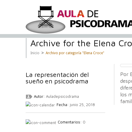
Archive for the Elena Cr
>
Inicio
Archivo por categoría "Elena Croce"
La representación del
Por E
sueño en psicodrama
despu
difer
los m
Autor:
Auladepsicodrama
famil
Fecha:
junio 25, 2018
Comentarios:
0