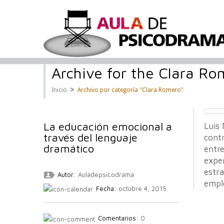
Archive for the Clara R
>
Inicio
Archivo por categoría "Clara Romero"
La educación emocional a
Luis
través del lenguaje
cont
dramático
entre
exper
estra
Autor:
Auladepsicodrama
emple
Fecha:
octubre 4, 2015
Comentarios:
0