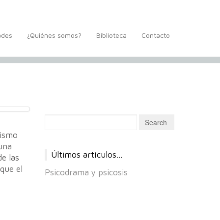
ades
¿Quiénes somos?
Biblioteca
Contacto
lismo
 una
Últimos artículos…
de las
 que el
Psicodrama y psicosis